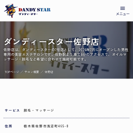
menu
メニュー
ダンディースター佐野店
佐野店は、ダンディースターの7号店として、2026年7月にオープンした男性
専用の美容エステサロンです。佐野駅より車で6分のアクセスで、オイルマ
ッサージ・脱毛など希望に合わせて施術可能です。
TOPページ
／
サロン概要
／
佐野店
サービス
脱毛・マッサージ
住所
栃木県佐野市浅沼町465-8