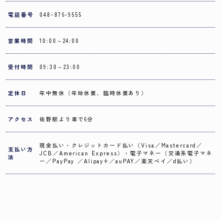
電話番号
048-876-9555
営業時間
10:00～24:00
受付時間
09:30～23:00
定休日
年中無休（年始休業、臨時休業あり）
アクセス
佐野駅より車で6分
現金払い・クレジットカード払い（Visa／Mastercard／
支払い方
JCB／American Express）・電子マネー（交通系電子マネ
法
ー／PayPay ／Alipay+／auPAY／楽天ペイ／d払い）