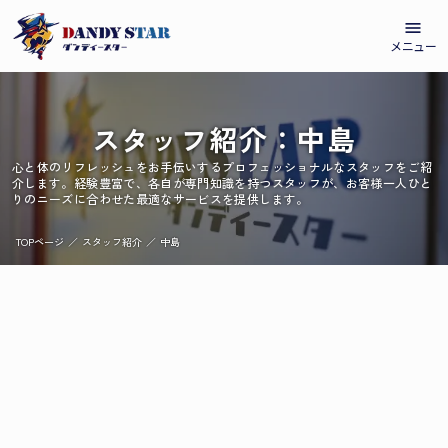
menu
メニュー
スタッフ紹介：中島
心と体のリフレッシュをお手伝いするプロフェッショナルなスタッフをご紹
介します。経験豊富で、各自が専門知識を持つスタッフが、お客様一人ひと
りのニーズに合わせた最適なサービスを提供します。
TOPページ
／
スタッフ紹介
／
中島