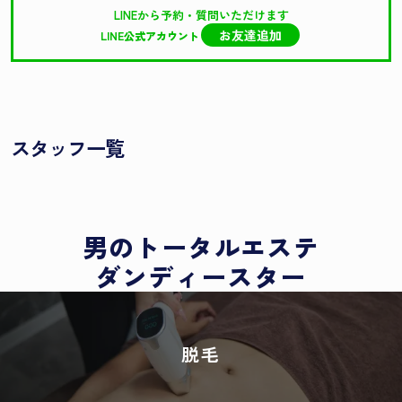
LINEから予約・質問いただけます
お友達追加
LINE公式アカウント
keyboard_arrow_left
keyboard_arrow_right
スタッフ一覧
男のトータルエステ
ダンディースター
脱毛